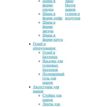
Шары в
заказ
форме
Надув
сердца
шаров
Шары в
гелием и
форме цифр
воздухом
Шары в
форме
звезды
Шары в
форме круга
Гелий и
оборудование
Гелий в
баллонах
Насадки для
гелиевых
баллонов
Полимерный
гель для
шаров
Аксессуары для
шаров
Стойки для
шаров
Ленты для