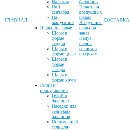
На 9 мая
баллонов
На 1
Печать на
сентября
воздушных
На
шарах
ГЛАВНАЯ
ДОСТАВКА
выпускной
Воздушные
Шары по форме
шары на
Шары в
заказ
форме
Надув
сердца
шаров
Шары в
гелием и
форме цифр
воздухом
Шары в
форме
звезды
Шары в
форме круга
Гелий и
оборудование
Гелий в
баллонах
Насадки для
гелиевых
баллонов
Полимерный
гель для