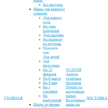
шары
Без рисунка
Шары для важного
события
Для нового
года
На день
рождения
Для свадьбы
На выписку
из роддома
Показать
еще
Для детей
Для
молодежи
На 23
УСЛУГИ
февраля
Аренда
На 8 марта
гелиевых
На 9 мая
баллонов
На 1
Печать на
сентября
воздушных
На
шарах
ГЛАВНАЯ
ДОСТАВКА
выпускной
Воздушные
Шары по форме
шары на