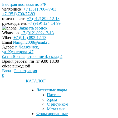
Быстрая доставка по РФ
Челябинск:
+7 (351) 700-77-83
+7 (351) 700-77-83
отдел печати
+7 (912) 892-12-13
руководитель
+7 (919) 124-14-99
Заказать звонок
Whatsapp
+7 (912) 892-12-13
Viber
+7 (912) 892-12-13
Email
Narigin2008@mail.ru
Адрес:
г. Челябинск,
ул. Кузнецова, 47
база «Ясень», строение 4, склад 4
Время работы:
пн-пт 9.00-18.00
сб-вс выходной
Вход
|
Регистрация
0
КАТАЛОГ
Латексные шары
Пастель
Хром
С рисунком
Металлик
Фольгированные