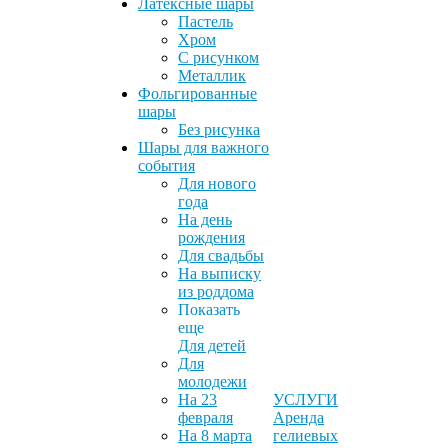
Латексные шары
Пастель
Хром
С рисунком
Металлик
Фольгированные
шары
Без рисунка
Шары для важного
события
Для нового
года
На день
рождения
Для свадьбы
На выписку
из роддома
Показать
еще
Для детей
Для
молодежи
На 23
УСЛУГИ
февраля
Аренда
На 8 марта
гелиевых