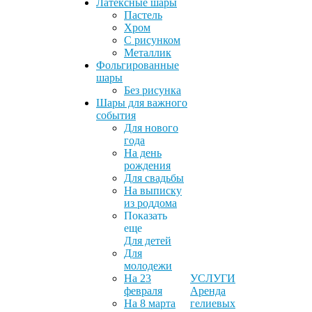
Латексные шары
Пастель
Хром
С рисунком
Металлик
Фольгированные
шары
Без рисунка
Шары для важного
события
Для нового
года
На день
рождения
Для свадьбы
На выписку
из роддома
Показать
еще
Для детей
Для
молодежи
На 23
УСЛУГИ
февраля
Аренда
На 8 марта
гелиевых