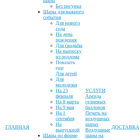
шары
Без рисунка
Шары для важного
события
Для нового
года
На день
рождения
Для свадьбы
На выписку
из роддома
Показать
еще
Для детей
Для
молодежи
На 23
УСЛУГИ
февраля
Аренда
На 8 марта
гелиевых
На 9 мая
баллонов
На 1
Печать на
сентября
воздушных
На
шарах
ГЛАВНАЯ
ДОСТАВКА
выпускной
Воздушные
Шары по форме
шары на