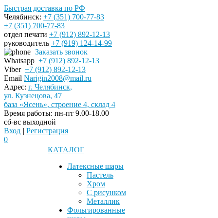
Быстрая доставка по РФ
Челябинск:
+7 (351) 700-77-83
+7 (351) 700-77-83
отдел печати
+7 (912) 892-12-13
руководитель
+7 (919) 124-14-99
Заказать звонок
Whatsapp
+7 (912) 892-12-13
Viber
+7 (912) 892-12-13
Email
Narigin2008@mail.ru
Адрес:
г. Челябинск,
ул. Кузнецова, 47
база «Ясень», строение 4, склад 4
Время работы:
пн-пт 9.00-18.00
сб-вс выходной
Вход
|
Регистрация
0
КАТАЛОГ
Латексные шары
Пастель
Хром
С рисунком
Металлик
Фольгированные