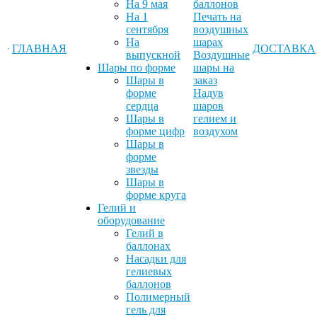
На 9 мая
баллонов
На 1
Печать на
сентября
воздушных
На
шарах
ГЛАВНАЯ
ДОСТАВКА
выпускной
Воздушные
Шары по форме
шары на
Шары в
заказ
форме
Надув
сердца
шаров
Шары в
гелием и
форме цифр
воздухом
Шары в
форме
звезды
Шары в
форме круга
Гелий и
оборудование
Гелий в
баллонах
Насадки для
гелиевых
баллонов
Полимерный
гель для