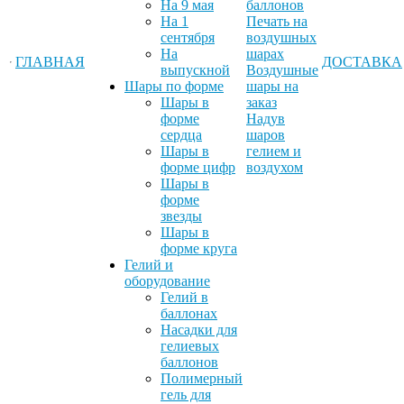
На 9 мая
баллонов
На 1
Печать на
сентября
воздушных
На
шарах
ГЛАВНАЯ
ДОСТАВКА
выпускной
Воздушные
Шары по форме
шары на
Шары в
заказ
форме
Надув
сердца
шаров
Шары в
гелием и
форме цифр
воздухом
Шары в
форме
звезды
Шары в
форме круга
Гелий и
оборудование
Гелий в
баллонах
Насадки для
гелиевых
баллонов
Полимерный
гель для