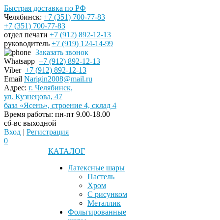
Быстрая доставка по РФ
Челябинск:
+7 (351) 700-77-83
+7 (351) 700-77-83
отдел печати
+7 (912) 892-12-13
руководитель
+7 (919) 124-14-99
Заказать звонок
Whatsapp
+7 (912) 892-12-13
Viber
+7 (912) 892-12-13
Email
Narigin2008@mail.ru
Адрес:
г. Челябинск,
ул. Кузнецова, 47
база «Ясень», строение 4, склад 4
Время работы:
пн-пт 9.00-18.00
сб-вс выходной
Вход
|
Регистрация
0
КАТАЛОГ
Латексные шары
Пастель
Хром
С рисунком
Металлик
Фольгированные