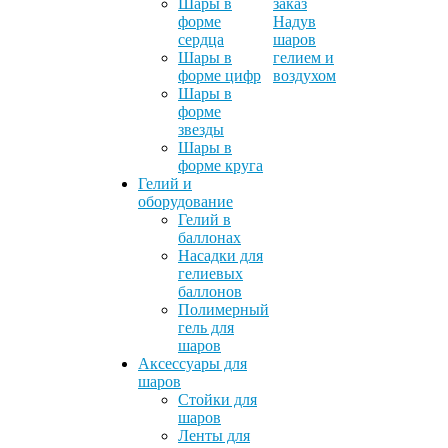
Шары в
заказ
форме
Надув
сердца
шаров
Шары в
гелием и
форме цифр
воздухом
Шары в
форме
звезды
Шары в
форме круга
Гелий и
оборудование
Гелий в
баллонах
Насадки для
гелиевых
баллонов
Полимерный
гель для
шаров
Аксессуары для
шаров
Стойки для
шаров
Ленты для