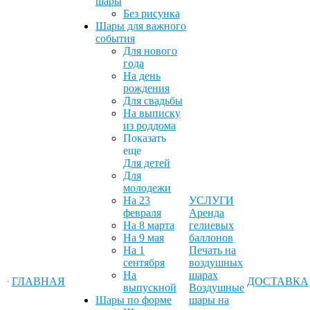
шары
Без рисунка
Шары для важного
события
Для нового
года
На день
рождения
Для свадьбы
На выписку
из роддома
Показать
еще
Для детей
Для
молодежи
На 23
УСЛУГИ
февраля
Аренда
На 8 марта
гелиевых
На 9 мая
баллонов
На 1
Печать на
сентября
воздушных
На
шарах
ГЛАВНАЯ
ДОСТАВКА
выпускной
Воздушные
Шары по форме
шары на