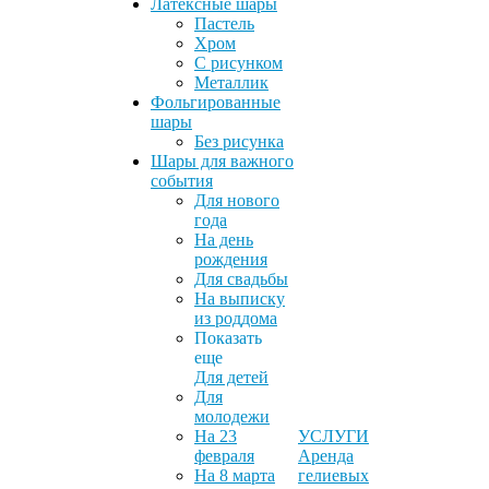
Латексные шары
Пастель
Хром
С рисунком
Металлик
Фольгированные
шары
Без рисунка
Шары для важного
события
Для нового
года
На день
рождения
Для свадьбы
На выписку
из роддома
Показать
еще
Для детей
Для
молодежи
На 23
УСЛУГИ
февраля
Аренда
На 8 марта
гелиевых