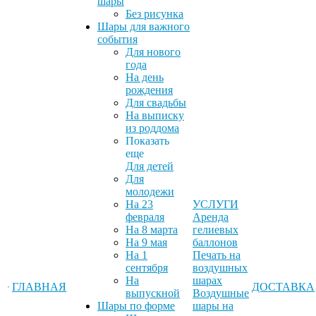
шары
Без рисунка
Шары для важного
события
Для нового
года
На день
рождения
Для свадьбы
На выписку
из роддома
Показать
еще
Для детей
Для
молодежи
На 23
УСЛУГИ
февраля
Аренда
На 8 марта
гелиевых
На 9 мая
баллонов
На 1
Печать на
сентября
воздушных
На
шарах
ГЛАВНАЯ
ДОСТАВКА
выпускной
Воздушные
Шары по форме
шары на