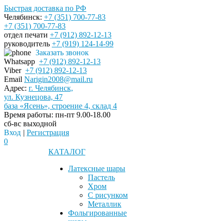
Быстрая доставка по РФ
Челябинск:
+7 (351) 700-77-83
+7 (351) 700-77-83
отдел печати
+7 (912) 892-12-13
руководитель
+7 (919) 124-14-99
Заказать звонок
Whatsapp
+7 (912) 892-12-13
Viber
+7 (912) 892-12-13
Email
Narigin2008@mail.ru
Адрес:
г. Челябинск,
ул. Кузнецова, 47
база «Ясень», строение 4, склад 4
Время работы:
пн-пт 9.00-18.00
сб-вс выходной
Вход
|
Регистрация
0
КАТАЛОГ
Латексные шары
Пастель
Хром
С рисунком
Металлик
Фольгированные