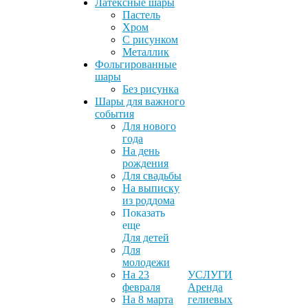
Латексные шары
Пастель
Хром
С рисунком
Металлик
Фольгированные
шары
Без рисунка
Шары для важного
события
Для нового
года
На день
рождения
Для свадьбы
На выписку
из роддома
Показать
еще
Для детей
Для
молодежи
На 23
УСЛУГИ
февраля
Аренда
На 8 марта
гелиевых