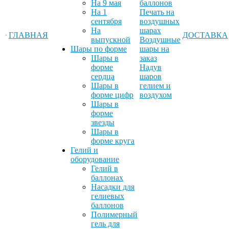
На 9 мая
баллонов
На 1
Печать на
сентября
воздушных
На
шарах
ГЛАВНАЯ
ДОСТАВКА
выпускной
Воздушные
Шары по форме
шары на
Шары в
заказ
форме
Надув
сердца
шаров
Шары в
гелием и
форме цифр
воздухом
Шары в
форме
звезды
Шары в
форме круга
Гелий и
оборудование
Гелий в
баллонах
Насадки для
гелиевых
баллонов
Полимерный
гель для