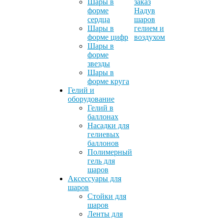
Шары в
заказ
форме
Надув
сердца
шаров
Шары в
гелием и
форме цифр
воздухом
Шары в
форме
звезды
Шары в
форме круга
Гелий и
оборудование
Гелий в
баллонах
Насадки для
гелиевых
баллонов
Полимерный
гель для
шаров
Аксессуары для
шаров
Стойки для
шаров
Ленты для